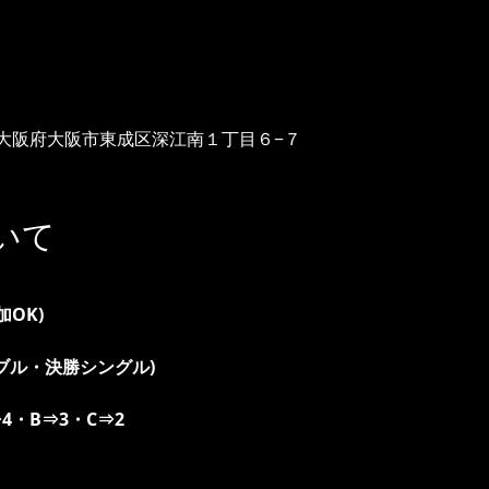
02 大阪府大阪市東成区深江南１丁目６−７
いて
加OK)
ブル・決勝シングル)
⇒4・B⇒3・C⇒2