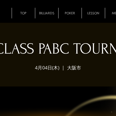
TOP
BILLIARDS
POKER
LESSON
M
CLASS PABC TOUR
4月04日(木)
  |  
大阪市