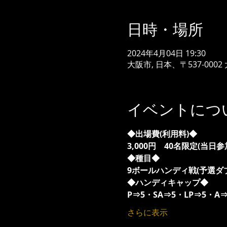
日時・場所
2024年4月04日 19:30
大阪市, 日本、〒537-00
イベントにつ
◆出場費(利用料)◆
3,000円　40名限定(当日参
◆種目◆
9ボールハンディ戦(予選ダ
◆ハンディキャップ◆
P⇒5・SA⇒5・LP⇒5・A
さらに表示